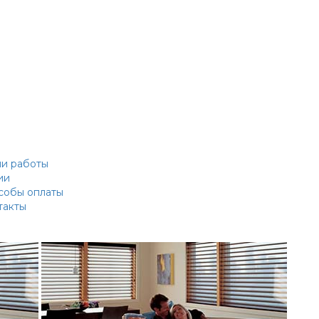
и работы
ии
собы оплаты
такты