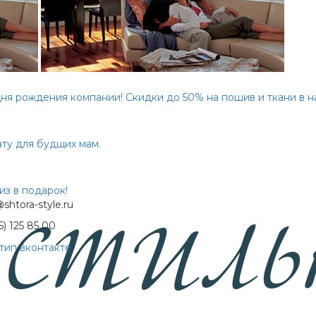
 дня рождения компании! Скидки до 50% на пошив и ткани в на
ту для будщих мам.
з в подарок!
shtora-style.ru
5) 125 85 00