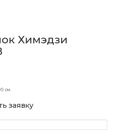
ок Химэдзи
8
0 см.
ть заявку